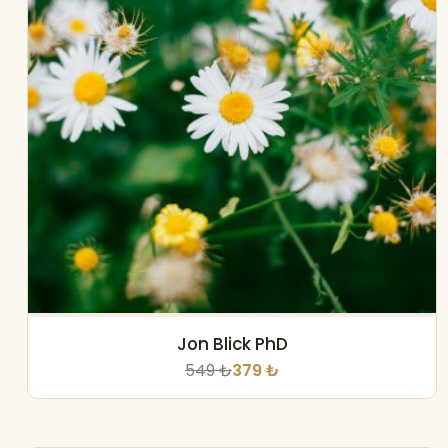
Jon Blick PhD
549 ₺
379 ₺