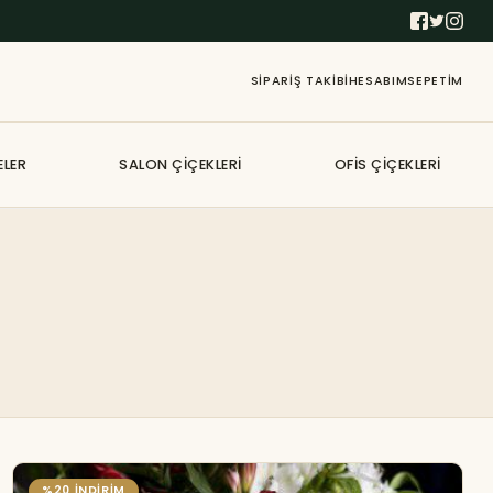
SIPARIŞ TAKIBI
HESABIM
SEPETIM
ELER
SALON ÇIÇEKLERI
OFIS ÇIÇEKLERI
%20 İNDİRİM