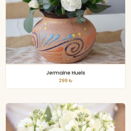
Jermaine Huels
299 ₺