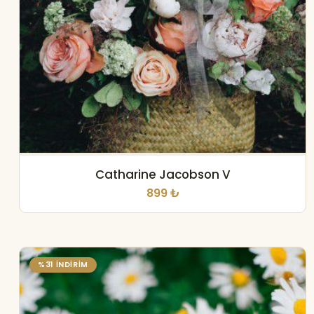
Catharine Jacobson V
899 ₺
%31 İNDİRİM