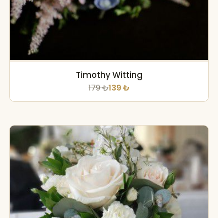
Timothy Witting
179 ₺
139 ₺