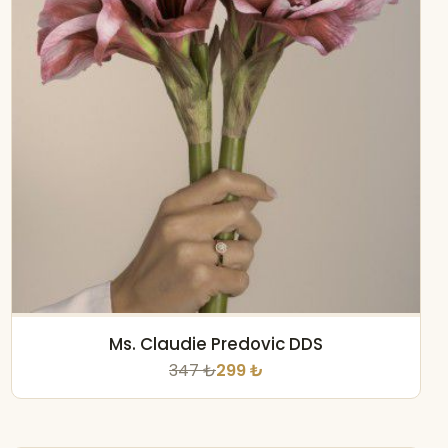
Ms. Claudie Predovic DDS
347 ₺
299 ₺