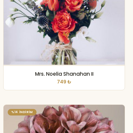
Mrs. Noelia Shanahan II
749 ₺
%14 İNDİRİM