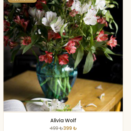
Alivia Wolf
499 ₺
399 ₺