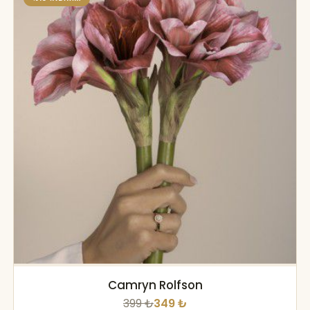
Camryn Rolfson
399 ₺
349 ₺