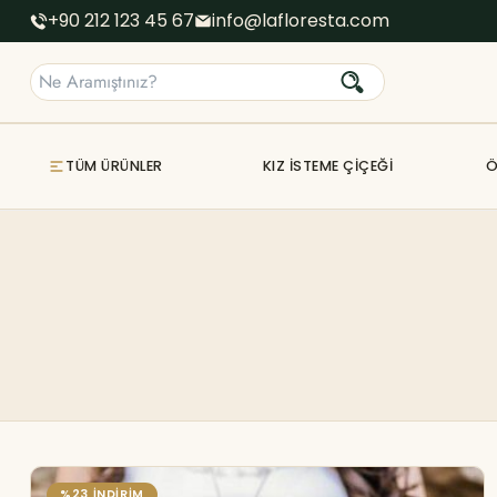
+90 212 123 45 67
info@lafloresta.com
TÜM ÜRÜNLER
KIZ İSTEME ÇIÇEĞI
Ö
%23 İNDİRİM