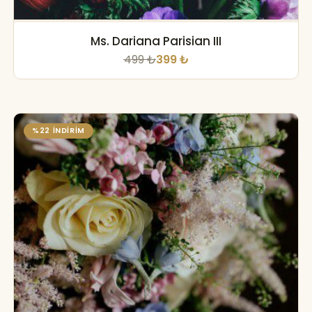
Ms. Dariana Parisian III
499 ₺
399 ₺
%22 İNDİRİM