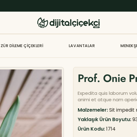
ZÜR DILEME ÇIÇEKLERI
LAVANTALAR
MENEKŞ
Prof. Onie P
Expedita quis laborum vo
animi et atque nam aperia
Malzemeler:
Sit impedit
Yaklaşık Ürün Boyutu:
9
Ürün Kodu:
1714