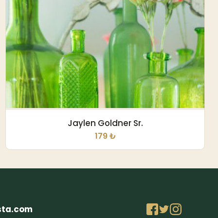
Jaylen Goldner Sr.
179 ₺
sta.com