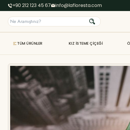
+90 212 123 45 67
info@lafloresta.com
TÜM ÜRÜNLER
KIZ İSTEME ÇIÇEĞI
Ö