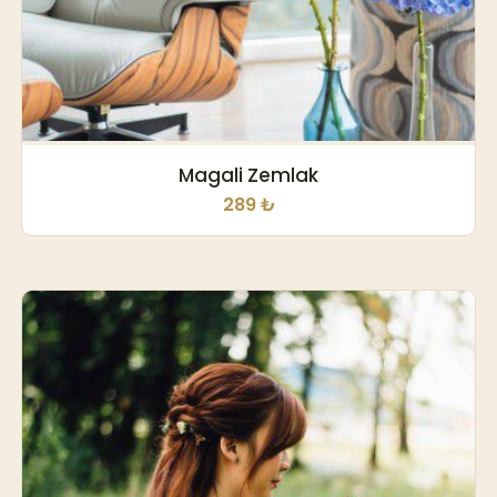
Magali Zemlak
289 ₺