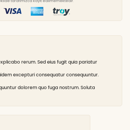
r şekilde tarafımızca kayıt edilmemektedir.
explicabo rerum. Sed eius fugit quia pariatur
t quidem excepturi consequatur consequuntur.
quuntur dolorem quo fuga nostrum. Soluta