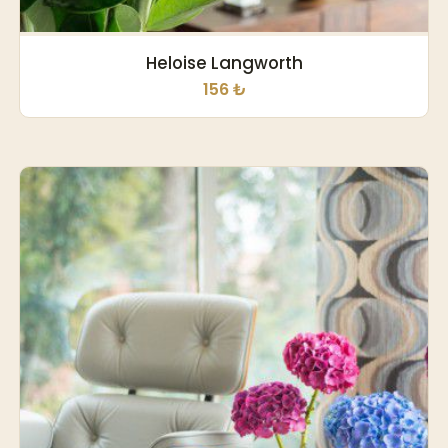
Heloise Langworth
156 ₺