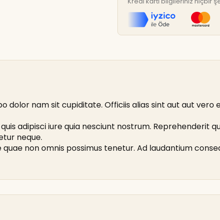
Kredi kartı bilgileriniz hiçbi
 dolor nam sit cupiditate. Officiis alias sint aut aut vero 
us quis adipisci iure quia nesciunt nostrum. Reprehenderi
etur neque.
ue quae non omnis possimus tenetur. Ad laudantium conse