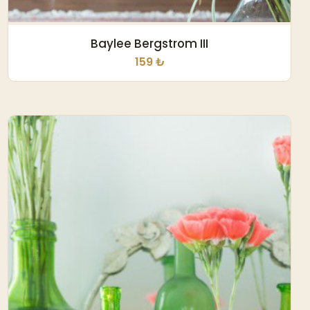
Baylee Bergstrom III
159 ₺