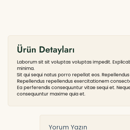
Ürün Detayları
Laborum sit sit voluptas voluptas impedit. Explicabo
minima.
Sit qui sequi natus porro repellat eos. Repellend
Repellendus repellendus exercitationem consect
Ea perferendis consequuntur vitae sequi et. Neq
consequuntur maxime quia et.
Yorum Yazın