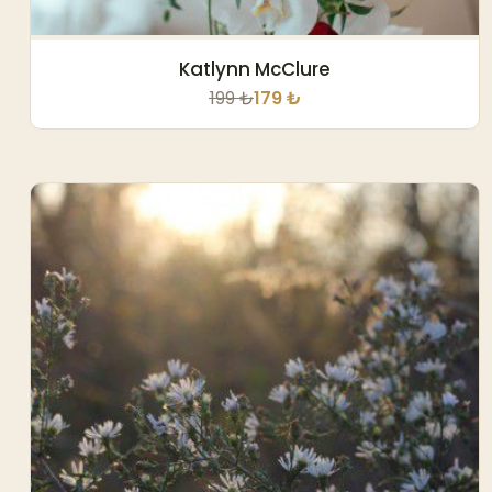
Katlynn McClure
199 ₺
179 ₺