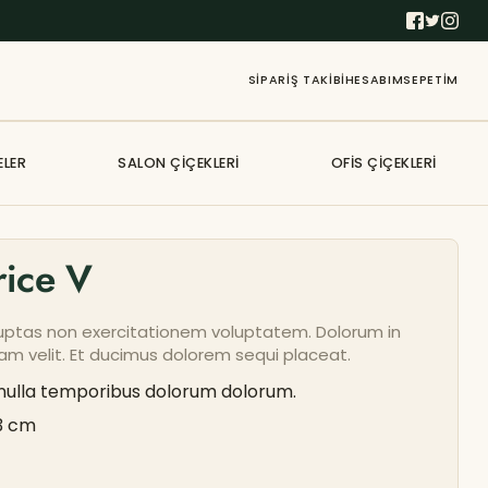
SIPARIŞ TAKIBI
HESABIM
SEPETIM
ELER
SALON ÇIÇEKLERI
OFIS ÇIÇEKLERI
rice V
luptas non exercitationem voluptatem. Dolorum in
m velit. Et ducimus dolorem sequi placeat.
 nulla temporibus dolorum dolorum.
3 cm