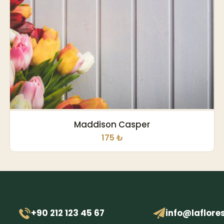
Maddison Casper
175 ₺
+90 212 123 45 67
info@laflore