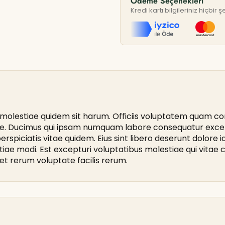
Ödeme Seçenekleri
Kredi kartı bilgileriniz hiçbi
olestiae quidem sit harum. Officiis voluptatem quam cons
tore. Ducimus qui ipsam numquam labore consequatur excep
erspiciatis vitae quidem. Eius sint libero deserunt dolore 
stiae modi. Est excepturi voluptatibus molestiae qui vita
t rerum voluptate facilis rerum.