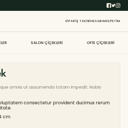
SIPARIŞ TAKIBI
HESABIM
SEPETIM
ELER
SALON ÇIÇEKLERI
OFIS ÇIÇEKLERI
ek
que omnis ut assumenda totam impedit. Nobis
voluptatem consectetur provident ducimus rerum
tate.
4 cm