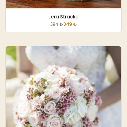
Lera Stracke
394 ₺
349 ₺