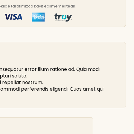
r şekilde tarafımızca kayıt edilmemektedir.
equatur error illum ratione ad. Quia modi
turi soluta.
id repellat nostrum.
e commodi perferendis eligendi. Quos amet qui