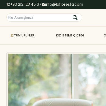
+90 212 123 45 67
info@lafloresta.com
TÜM ÜRÜNLER
KIZ İSTEME ÇIÇEĞI
Ö