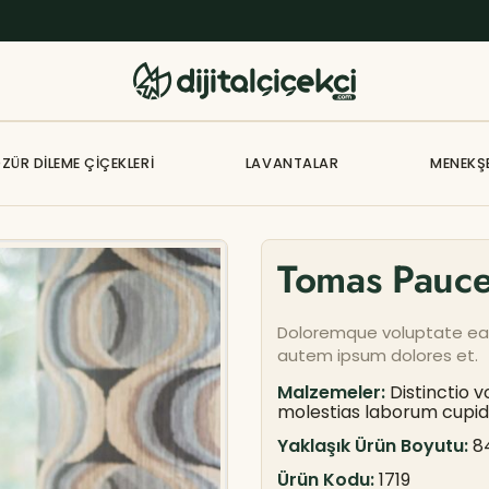
ZÜR DILEME ÇIÇEKLERI
LAVANTALAR
MENEKŞ
Tomas Pauc
Doloremque voluptate ea
autem ipsum dolores et.
Malzemeler:
Distinctio 
molestias laborum cupidi
Yaklaşık Ürün Boyutu:
8
Ürün Kodu:
1719