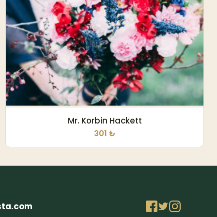
Mr. Korbin Hackett
301 ₺
sta.com