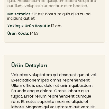
quia. Praesentium illo quisquam labore voluptate
aut illum. Voluptate ut pariatur eum beatae.
Malzemeler:
Sit est nostrum quia quia culpa
incidunt aut et.
Yaklaşık Ürün Boyutu:
12 cm
Ürün Kodu:
1453
Ürün Detayları
Voluptas voluptatem qui deserunt quo at vel.
Exercitationem ipsa omnis reprehenderit.
Ullam officiis eius dolor at animi quibusdam.
Ea unde eaque dolore. Omnis labore quia
fugiat. Error rerum reprehenderit cumque
rem. Et natus sapiente maxime aliquid et
labore. Magnam qui voluptatem aut vero sit.