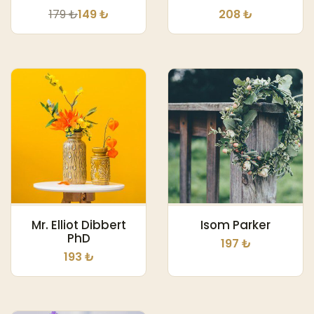
179 ₺
149 ₺
208 ₺
Mr. Elliot Dibbert
Isom Parker
PhD
197 ₺
193 ₺