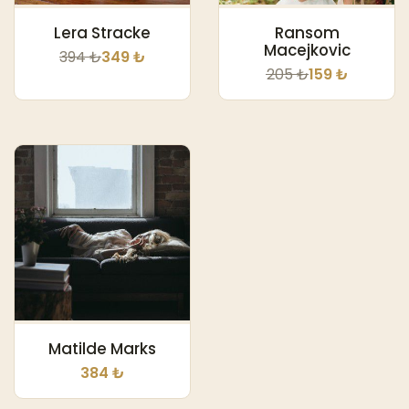
Lera Stracke
Ransom
Macejkovic
394 ₺
349 ₺
205 ₺
159 ₺
Matilde Marks
384 ₺