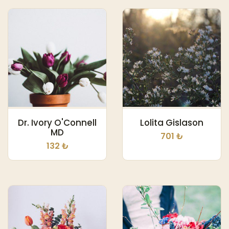
Dr. Ivory O'Connell
Lolita Gislason
MD
701 ₺
132 ₺