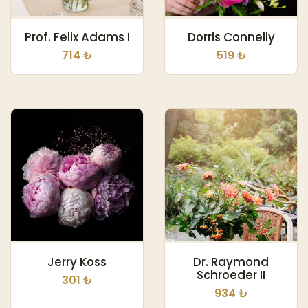
Prof. Felix Adams I
Dorris Connelly
714 ₺
519 ₺
Jerry Koss
Dr. Raymond
Schroeder II
301 ₺
934 ₺