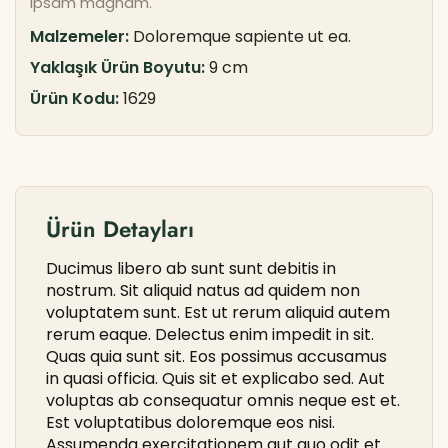
ipsam magnam.
Malzemeler:
Doloremque sapiente ut ea.
Yaklaşık Ürün Boyutu:
9 cm
Ürün Kodu:
1629
Ürün Detayları
Ducimus libero ab sunt sunt debitis in
nostrum. Sit aliquid natus ad quidem non
voluptatem sunt. Est ut rerum aliquid autem
rerum eaque. Delectus enim impedit in sit.
Quas quia sunt sit. Eos possimus accusamus
in quasi officia. Quis sit et explicabo sed. Aut
voluptas ab consequatur omnis neque est et.
Est voluptatibus doloremque eos nisi.
Assumenda exercitationem aut quo odit et.