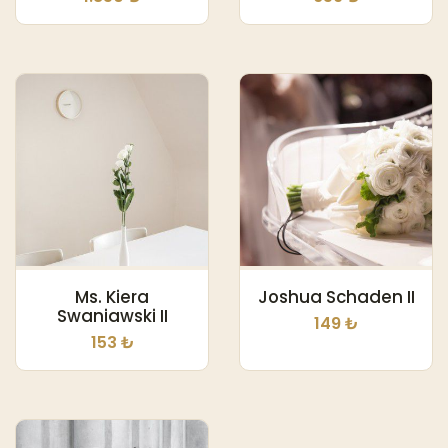
Ms. Kiera
Joshua Schaden II
Swaniawski II
149 ₺
153 ₺