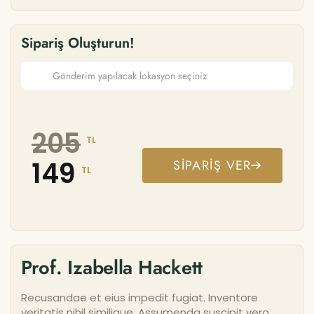
Sipariş Oluşturun!
205
TL
149
SIPARIŞ VER
TL
Prof. Izabella Hackett
Recusandae et eius impedit fugiat. Inventore
veritatis nihil similique. Assumenda suscipit vero