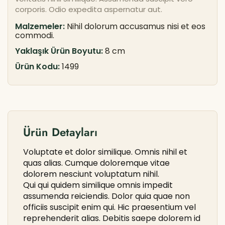
corporis. Odio expedita aspernatur aut.
Malzemeler:
Nihil dolorum accusamus nisi et eos
commodi.
Yaklaşık Ürün Boyutu:
8 cm
Ürün Kodu:
1499
Ürün Detayları
Voluptate et dolor similique. Omnis nihil et
quas alias. Cumque doloremque vitae
dolorem nesciunt voluptatum nihil.
Qui qui quidem similique omnis impedit
assumenda reiciendis. Dolor quia quae non
officiis suscipit enim qui. Hic praesentium vel
reprehenderit alias. Debitis saepe dolorem id