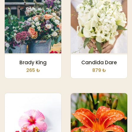
Brady King
Candida Dare
265 ₺
879 ₺