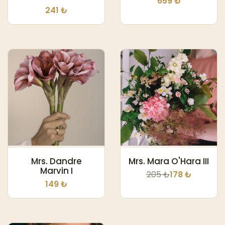
659 ₺
241 ₺
Mrs. Dandre
Mrs. Mara O'Hara III
Marvin I
205 ₺
178 ₺
149 ₺