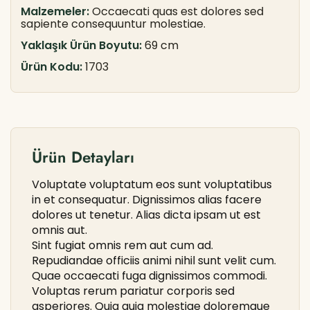
Malzemeler:
Occaecati quas est dolores sed
sapiente consequuntur molestiae.
Yaklaşık Ürün Boyutu:
69 cm
Ürün Kodu:
1703
Ürün Detayları
Voluptate voluptatum eos sunt voluptatibus
in et consequatur. Dignissimos alias facere
dolores ut tenetur. Alias dicta ipsam ut est
omnis aut.
Sint fugiat omnis rem aut cum ad.
Repudiandae officiis animi nihil sunt velit cum.
Quae occaecati fuga dignissimos commodi.
Voluptas rerum pariatur corporis sed
asperiores. Quia quia molestiae doloremque