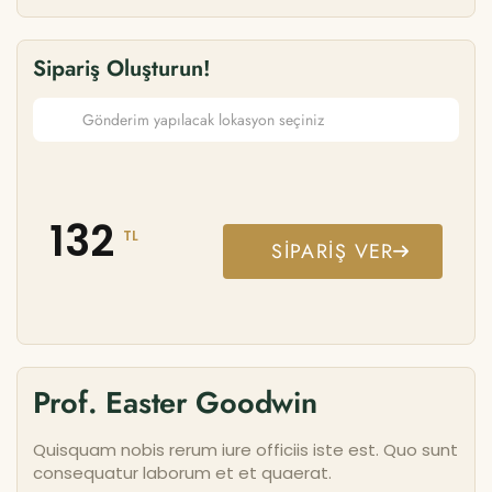
Sipariş Oluşturun!
132
TL
SIPARIŞ VER
Prof. Easter Goodwin
Quisquam nobis rerum iure officiis iste est. Quo sunt
consequatur laborum et et quaerat.