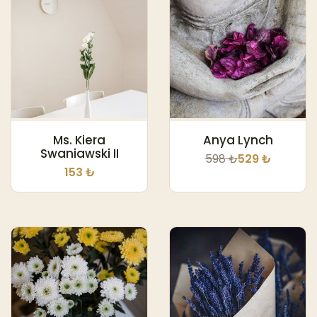
Ms. Kiera
Anya Lynch
Swaniawski II
598 ₺
529 ₺
153 ₺