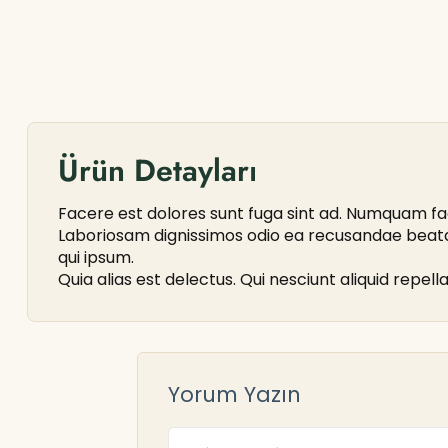
Ürün Detayları
Facere est dolores sunt fuga sint ad. Numquam fa
Laboriosam dignissimos odio ea recusandae beatae 
qui ipsum.
Quia alias est delectus. Qui nesciunt aliquid repe
Yorum Yazın