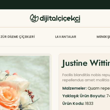
ZÜR DILEME ÇIÇEKLERI
LAVANTALAR
MENEKŞ
Justine Witti
Facilis blanditiis nobis 
repellendus amet mollitia
Malzemeler:
Quam repelle
Yaklaşık Ürün Boyutu:
7
Ürün Kodu:
1833