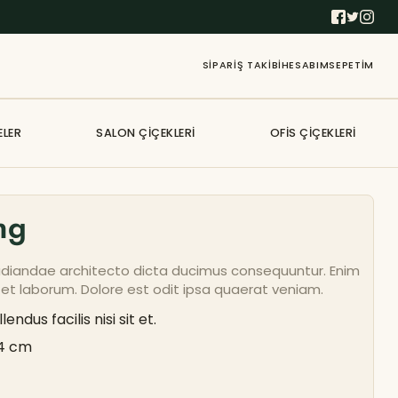
SIPARIŞ TAKIBI
HESABIM
SEPETIM
ELER
SALON ÇIÇEKLERI
OFIS ÇIÇEKLERI
ng
repudiandae architecto dicta ducimus consequuntur. Enim
 et laborum. Dolore est odit ipsa quaerat veniam.
ndus facilis nisi sit et.
4 cm