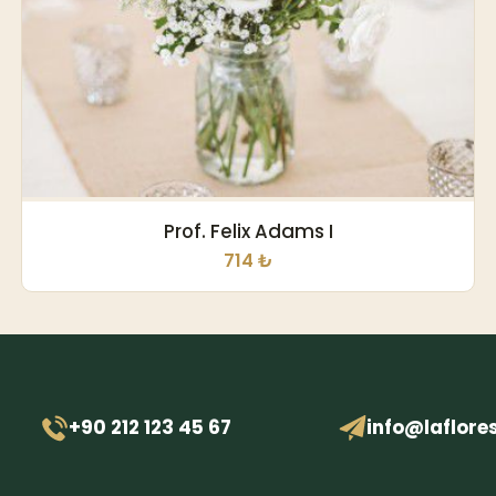
Prof. Felix Adams I
714 ₺
+90 212 123 45 67
info@laflore