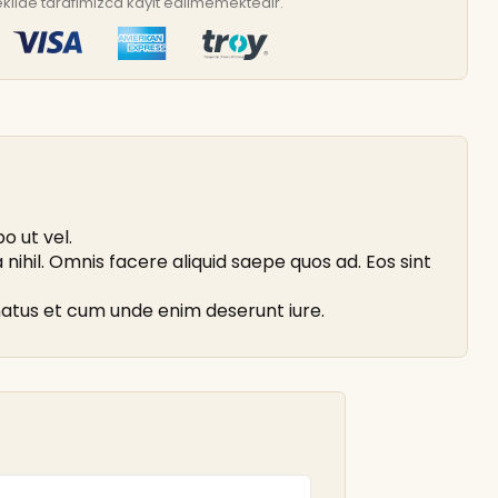
r şekilde tarafımızca kayıt edilmemektedir.
o ut vel.
ihil. Omnis facere aliquid saepe quos ad. Eos sint
 natus et cum unde enim deserunt iure.