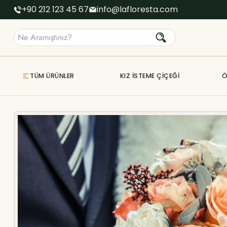
+90 212 123 45 67
info@lafloresta.com
TÜM ÜRÜNLER
KIZ İSTEME ÇIÇEĞI
Ö