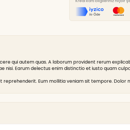
Kredi kartı bilgileriniz hiçbi
cere qui autem quas. A laborum provident rerum explicab
nisi. Earum delectus enim distinctio et iusto quam culpa n
llat reprehenderit. Eum mollitia veniam sit tempore. Dolor