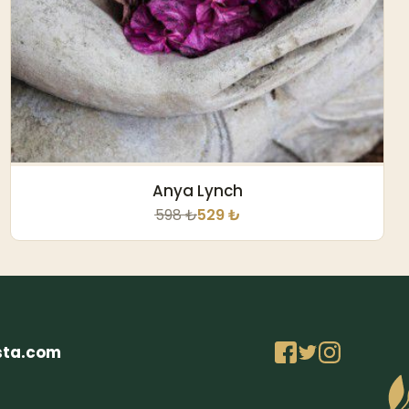
Anya Lynch
598 ₺
529 ₺
sta.com