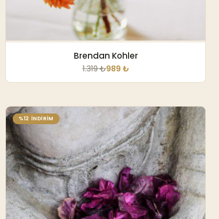
Brendan Kohler
1.319 ₺
989 ₺
%12 İNDİRİM