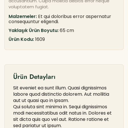
accusantium. Culpa mollitia debitis error neque
voluptatem fugiat.
Malzemeler:
Et qui doloribus error aspernatur
consequuntur eligendi.
Yaklaşık Ürün Boyutu:
65 cm
Ürün Kodu:
1609
Ürün Detayları
Sit eveniet ea sunt illum. Quasi dignissimos
labore quod distinctio dolorem. Aut mollitia
aut ut quasi quo in ipsam.
Qui soluta sint minima in. Sequi dignissimos
modi necessitatibus odit natus in. Dolores et
sit dicta quis quo vel aut. Ratione ratione et
sed pariatur ut ipsum.