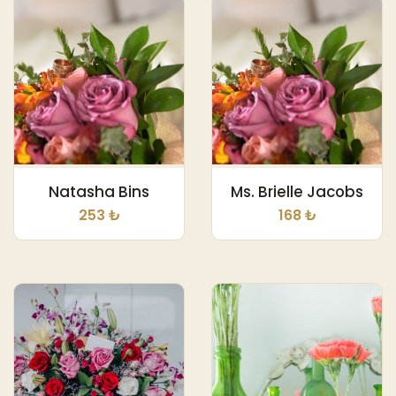
Natasha Bins
Ms. Brielle Jacobs
253 ₺
168 ₺