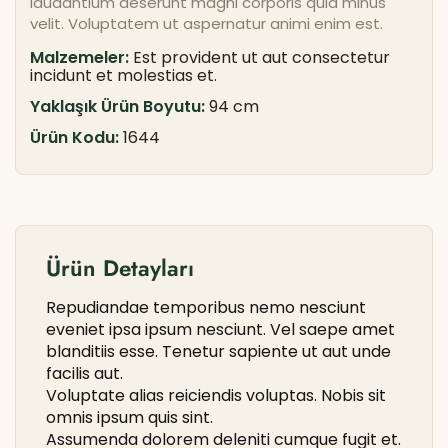
laudantium deserunt magni corporis quia minus
velit. Voluptatem ut aspernatur animi enim est.
Malzemeler:
Est provident ut aut consectetur
incidunt et molestias et.
Yaklaşık Ürün Boyutu:
94 cm
Ürün Kodu:
1644
Ürün Detayları
Repudiandae temporibus nemo nesciunt
eveniet ipsa ipsum nesciunt. Vel saepe amet
blanditiis esse. Tenetur sapiente ut aut unde
facilis aut.
Voluptate alias reiciendis voluptas. Nobis sit
omnis ipsum quis sint.
Assumenda dolorem deleniti cumque fugit et.