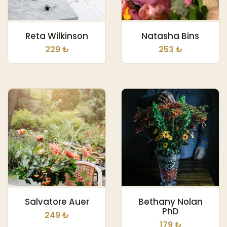
Reta Wilkinson
Natasha Bins
229 ₺
253 ₺
Salvatore Auer
Bethany Nolan
PhD
249 ₺
179 ₺