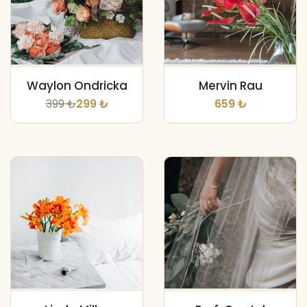
Waylon Ondricka
Mervin Rau
399 ₺
299 ₺
659 ₺