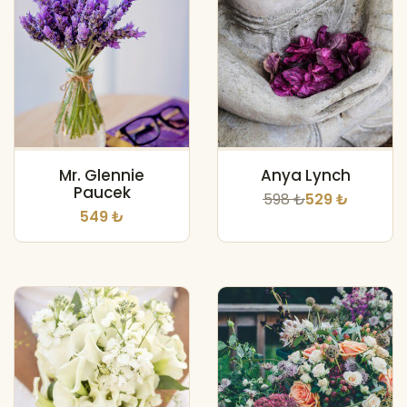
Mr. Glennie
Anya Lynch
Paucek
598 ₺
529 ₺
549 ₺