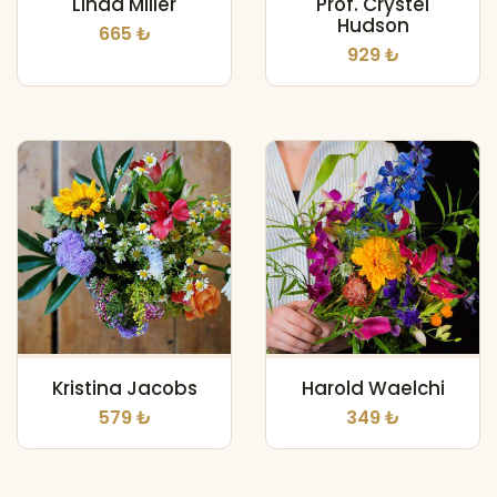
Linda Miller
Prof. Crystel
Hudson
665 ₺
929 ₺
Kristina Jacobs
Harold Waelchi
579 ₺
349 ₺