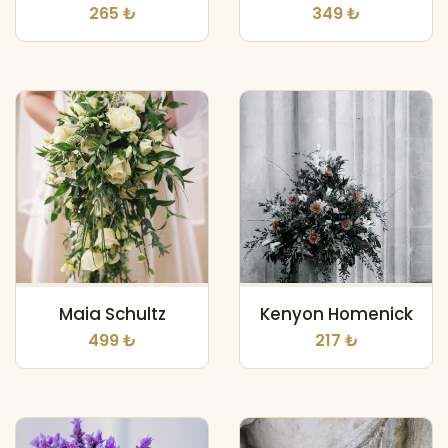
265 ₺
349 ₺
Maia Schultz
Kenyon Homenick
499 ₺
217 ₺