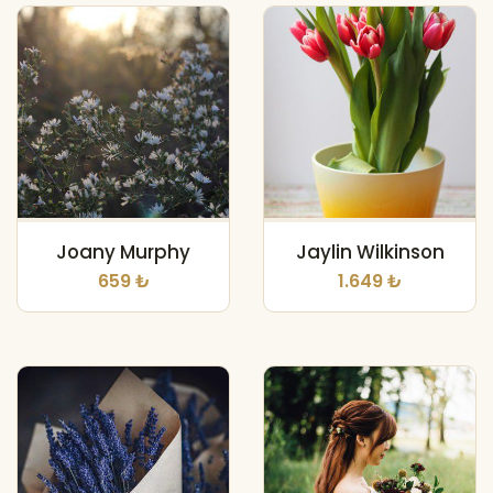
Joany Murphy
Jaylin Wilkinson
659 ₺
1.649 ₺