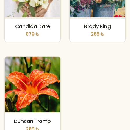
Candida Dare
Brady King
879 ₺
265 ₺
Duncan Tromp
289 ₺