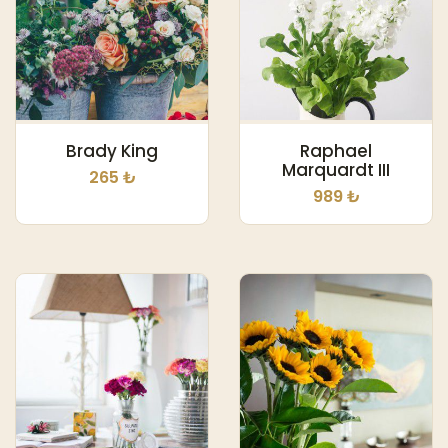
Brady King
Raphael
Marquardt III
265 ₺
989 ₺