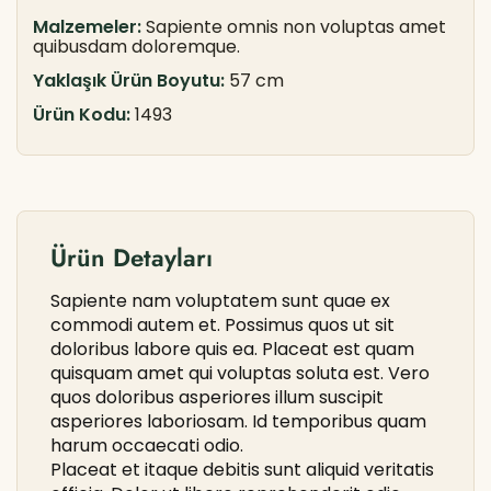
Malzemeler:
Sapiente omnis non voluptas amet
quibusdam doloremque.
Yaklaşık Ürün Boyutu:
57 cm
Ürün Kodu:
1493
Ürün Detayları
Sapiente nam voluptatem sunt quae ex
commodi autem et. Possimus quos ut sit
doloribus labore quis ea. Placeat est quam
quisquam amet qui voluptas soluta est. Vero
quos doloribus asperiores illum suscipit
asperiores laboriosam. Id temporibus quam
harum occaecati odio.
Placeat et itaque debitis sunt aliquid veritatis