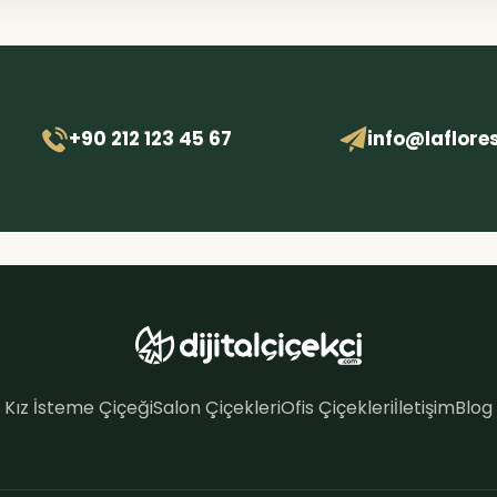
+90 212 123 45 67
info@laflore
Kız İsteme Çiçeği
Salon Çiçekleri
Ofis Çiçekleri
İletişim
Blog