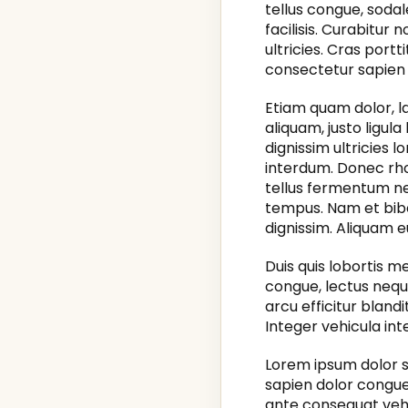
tellus congue, sodale
facilisis. Curabitur
ultricies. Cras port
consectetur sapien 
Etiam quam dolor, la
aliquam, justo ligul
dignissim ultricies
interdum. Donec rhon
tellus fermentum nec
tempus. Nam et bib
dignissim. Aliquam e
Duis quis lobortis m
congue, lectus nequ
arcu efficitur bland
Integer vehicula i
Lorem ipsum dolor si
sapien dolor congue 
ante consequat vehicu