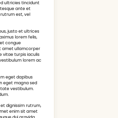
d ultricies tincidunt
entesque ante et
rutrum est, vel
s, justo et ultrices
aximus lorem felis,
met congue
sit amet ullamcorper
vitae turpis iaculis
vestibulum lorem ac
nim eget dapibus
ean eget magna sed
utate vestibulum.
dum.
 et dignissim rutrum,
 amet enim sit amet
 augue dui gravida