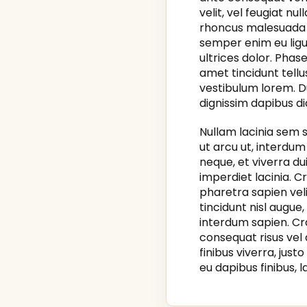
velit, vel feugiat nu
rhoncus malesuada fa
semper enim eu ligul
ultrices dolor. Phas
amet tincidunt tellu
vestibulum lorem. Du
dignissim dapibus d
Nullam lacinia sem s
ut arcu ut, interdu
neque, et viverra du
imperdiet lacinia. C
pharetra sapien velit
tincidunt nisl augue,
interdum sapien. Cr
consequat risus vel a
finibus viverra, just
eu dapibus finibus, l