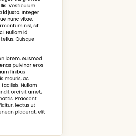
llis. Vestibulum
 id justo. Integer
que nunc vitae,
ermentum nisl, sit
i. Nullam id
 tellus. Quisque
pien lorem, euismod
enas pulvinar eros
uam finibus
is mauris, ac
facilisis. Nullam
ndit orci sit amet,
mattis. Praesent
citur, lectus ut
Aenean placerat, elit