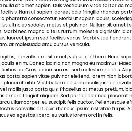
lla nulla sit amet sapien. Duis vestibulum vitae tortor ac mo
cilisis. Nam ut sapien laoreet odio fringilla rhoncus porta
a pharetra consectetur. Morbi ut sapien iaculis, sceleris
ellus ultricies sodales metus et pulvinar. Nullam sit amet f
s. Morbi nec magna id felis rutrum molestie dignissim id orc
is laoreet ipsum sed facilisis varius. Morbi vitae hendrerit
iam, at malesuada arcu cursus vehicula.
agittis, convallis orci sit amet, vulputate libero. Nunc sa
m iaculis enim. Donec lacinia non magna eu maximus. Maec
i finibus ac. Cras accumsan est sed molestie sodales. Aliq
ras porta, sapien vitae pulvinar eleifend, lorem nibh lobort
 placerat nibh. Vestibulum sed urna iaculis justo convallis 
 vel mollis justo porta quis. Phasellus at metus pretium, bla
as ornare feugiat aliquam. Sed porta dolor nec placerat 
rcu ullamcorper, eu suscipit felis auctor. Pellentesque effi
o lectus convallis elit, quis rhoncus ipsum nisl vitae turpis. 
acus ex egestas libero, eu varius lorem orci in felis.