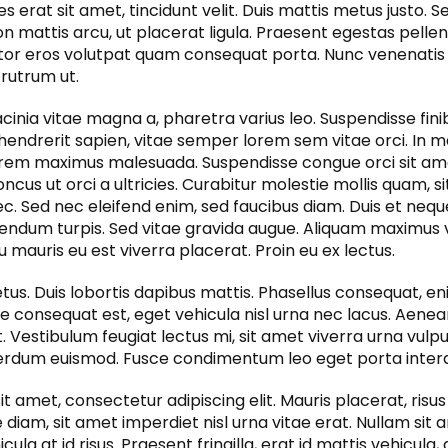
s erat sit amet, tincidunt velit. Duis mattis metus justo. Se
 non mattis arcu, ut placerat ligula. Praesent egestas pell
titor eros volutpat quam consequat porta. Nunc venenatis 
rutrum ut.
cinia vitae magna a, pharetra varius leo. Suspendisse finibu
a hendrerit sapien, vitae semper lorem sem vitae orci. In m
 lorem maximus malesuada. Suspendisse congue orci sit a
cus ut orci a ultricies. Curabitur molestie mollis quam, 
. Sed nec eleifend enim, sed faucibus diam. Duis et neque 
endum turpis. Sed vitae gravida augue. Aliquam maximus 
u mauris eu est viverra placerat. Proin eu ex lectus.
etus. Duis lobortis dapibus mattis. Phasellus consequat, e
e consequat est, eget vehicula nisl urna nec lacus. Aen
it. Vestibulum feugiat lectus mi, sit amet viverra urna vulp
nterdum euismod. Fusce condimentum leo eget porta inter
t amet, consectetur adipiscing elit. Mauris placerat, risus
diam, sit amet imperdiet nisl urna vitae erat. Nullam sit
la at id risus. Praesent fringilla, erat id mattis vehicula,