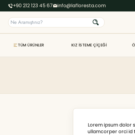
+90 212 123 45 67
info@lafloresta.com
TÜM ÜRÜNLER
KIZ İSTEME ÇIÇEĞI
Ö
Lorem ipsum dolor si
ullamcorper orci id