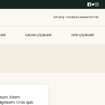
SIPARIŞ TAKIBI
HESABIM
SEPETIM
ELER
SALON ÇIÇEKLERI
OFIS ÇIÇEKLERI
psum. Etiam
gnissim. Cras quis