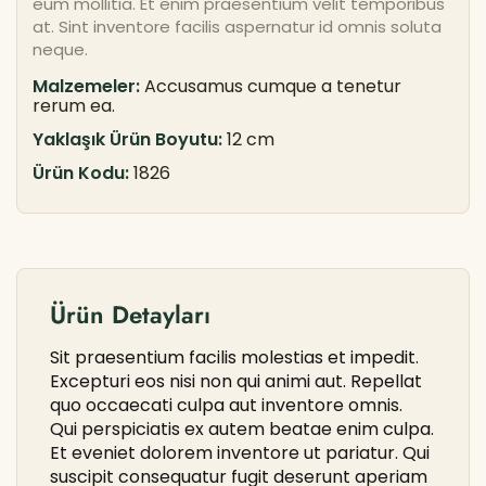
eum mollitia. Et enim praesentium velit temporibus
at. Sint inventore facilis aspernatur id omnis soluta
neque.
Malzemeler:
Accusamus cumque a tenetur
rerum ea.
Yaklaşık Ürün Boyutu:
12 cm
Ürün Kodu:
1826
Ürün Detayları
Sit praesentium facilis molestias et impedit.
Excepturi eos nisi non qui animi aut. Repellat
quo occaecati culpa aut inventore omnis.
Qui perspiciatis ex autem beatae enim culpa.
Et eveniet dolorem inventore ut pariatur. Qui
suscipit consequatur fugit deserunt aperiam