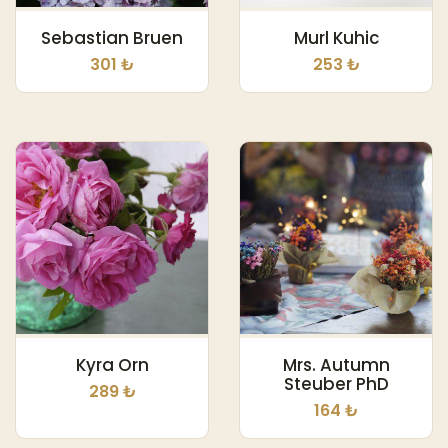
Sebastian Bruen
Murl Kuhic
301 ₺
253 ₺
Kyra Orn
Mrs. Autumn
Steuber PhD
289 ₺
164 ₺