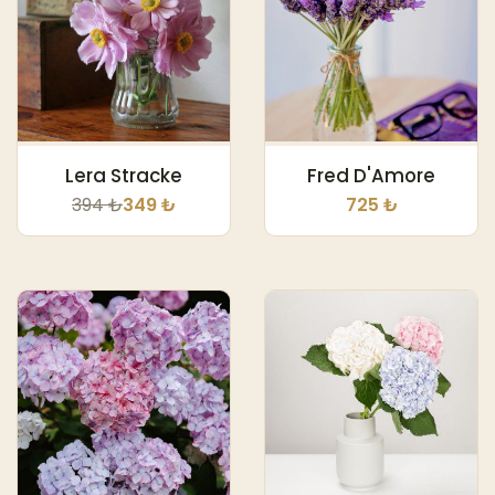
Lera Stracke
Fred D'Amore
394 ₺
349 ₺
725 ₺