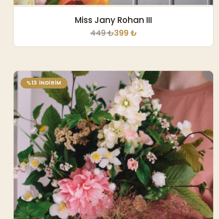
Miss Jany Rohan III
449 ₺
399 ₺
%13 İNDİRİM