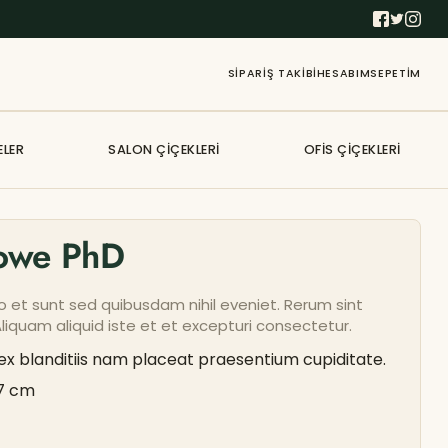
SIPARIŞ TAKIBI
HESABIM
SEPETIM
ELER
SALON ÇIÇEKLERI
OFIS ÇIÇEKLERI
Howe PhD
o et sunt sed quibusdam nihil eveniet. Rerum sint
. Aliquam aliquid iste et et excepturi consectetur.
ex blanditiis nam placeat praesentium cupiditate.
7 cm