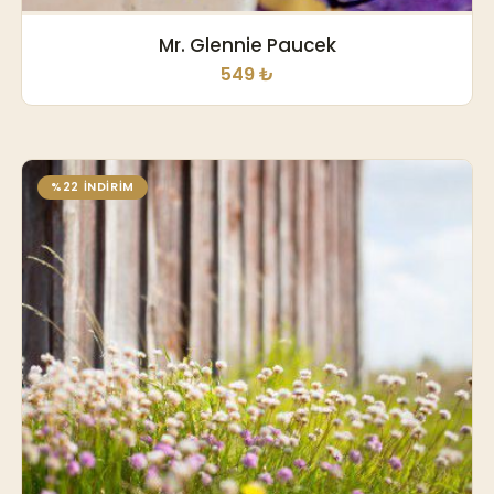
Mr. Glennie Paucek
549 ₺
%22 İNDİRİM