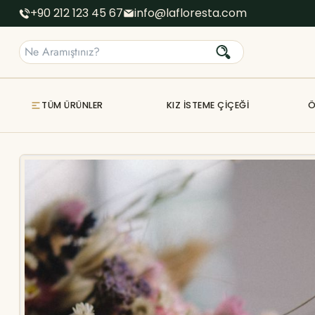
+90 212 123 45 67
info@lafloresta.com
TÜM ÜRÜNLER
KIZ İSTEME ÇIÇEĞI
Ö