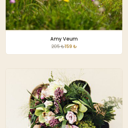
Amy Veum
205 ₺
159 ₺