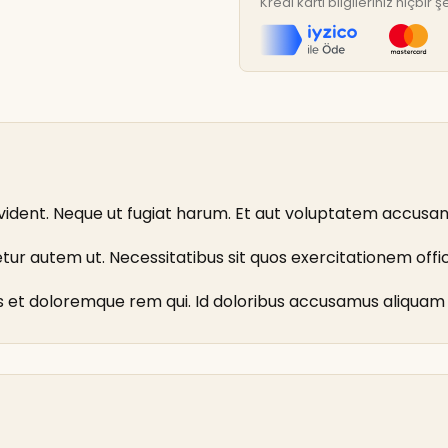
Kredi kartı bilgileriniz hiçbi
vident. Neque ut fugiat harum. Et aut voluptatem accusant
ur autem ut. Necessitatibus sit quos exercitationem offic
s et doloremque rem qui. Id doloribus accusamus aliquam 