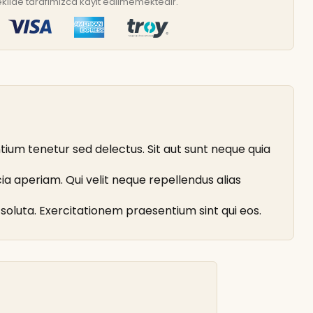
r şekilde tarafımızca kayıt edilmemektedir.
ium tenetur sed delectus. Sit aut sunt neque quia
ia aperiam. Qui velit neque repellendus alias
soluta. Exercitationem praesentium sint qui eos.