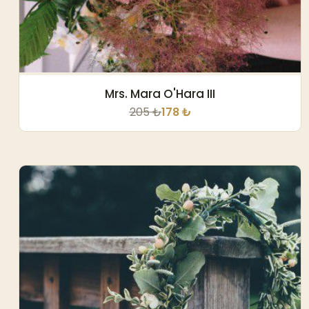
Mrs. Mara O'Hara III
205 ₺
178 ₺