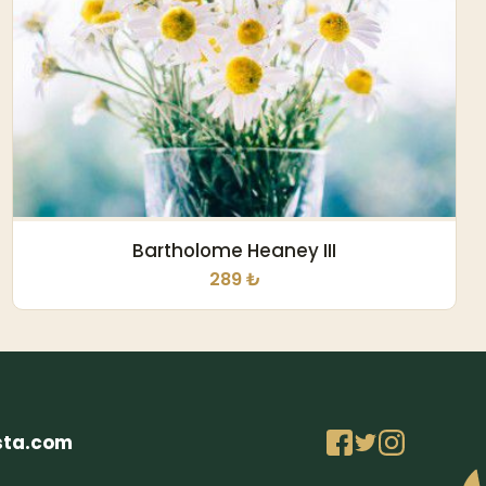
Bartholome Heaney III
289 ₺
sta.com