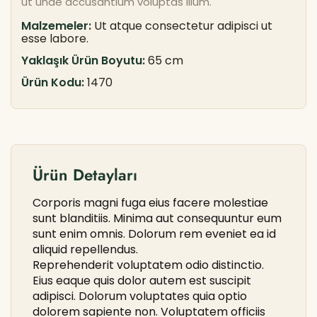
ut unde accusantium voluptas illum.
Malzemeler:
Ut atque consectetur adipisci ut
esse labore.
Yaklaşık Ürün Boyutu:
65 cm
Ürün Kodu:
1470
Ürün Detayları
Corporis magni fuga eius facere molestiae
sunt blanditiis. Minima aut consequuntur eum
sunt enim omnis. Dolorum rem eveniet ea id
aliquid repellendus.
Reprehenderit voluptatem odio distinctio.
Eius eaque quis dolor autem est suscipit
adipisci. Dolorum voluptates quia optio
dolorem sapiente non. Voluptatem officiis