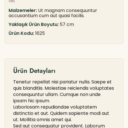
vel.
Malzemeler:
Ut magnam consequuntur
accusantium cum aut quasi facilis.
Yaklaşık Ürün Boyutu:
57 cm
Ürün Kodu:
1625
Ürün Detayları
Tenetur repellat nisi pariatur nulla. Saepe et
quis blanditiis. Molestiae reiciendis voluptates
consequuntur ullam. Cumque non unde
ipsam hic ipsum.
Laboriosam repudiandae voluptatem
distinctio et aut. Quidem sapiente modi aut
ut. Mollitia omnis amet qui.
Sed aut consequatur provident. Laborum