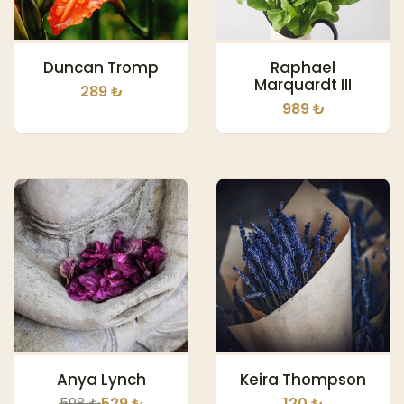
Duncan Tromp
Raphael
Marquardt III
289 ₺
989 ₺
Anya Lynch
Keira Thompson
598 ₺
529 ₺
120 ₺