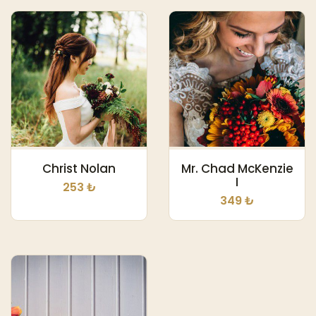
Christ Nolan
Mr. Chad McKenzie
I
253 ₺
349 ₺