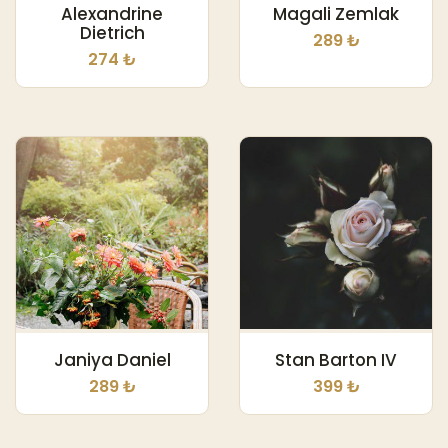
Alexandrine
Magali Zemlak
Dietrich
289 ₺
274 ₺
Janiya Daniel
Stan Barton IV
289 ₺
399 ₺