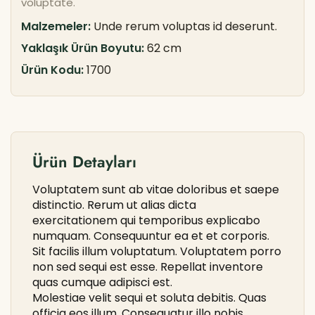
voluptate.
Malzemeler:
Unde rerum voluptas id deserunt.
Yaklaşık Ürün Boyutu:
62 cm
Ürün Kodu:
1700
Ürün Detayları
Voluptatem sunt ab vitae doloribus et saepe
distinctio. Rerum ut alias dicta
exercitationem qui temporibus explicabo
numquam. Consequuntur ea et et corporis.
Sit facilis illum voluptatum. Voluptatem porro
non sed sequi est esse. Repellat inventore
quas cumque adipisci est.
Molestiae velit sequi et soluta debitis. Quas
officia eos illum. Consequatur illo nobis