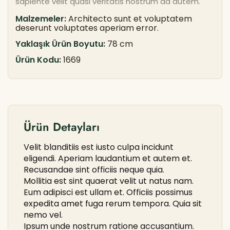
sapiente velit quasi veritatis nostrum ad autem.
Malzemeler:
Architecto sunt et voluptatem
deserunt voluptates aperiam error.
Yaklaşık Ürün Boyutu:
78 cm
Ürün Kodu:
1669
Ürün Detayları
Velit blanditiis est iusto culpa incidunt
eligendi. Aperiam laudantium et autem et.
Recusandae sint officiis neque quia.
Mollitia est sint quaerat velit ut natus nam.
Eum adipisci est ullam et. Officiis possimus
expedita amet fuga rerum tempora. Quia sit
nemo vel.
Ipsum unde nostrum ratione accusantium.