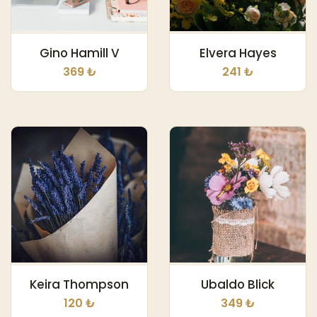
Gino Hamill V
Elvera Hayes
369 ₺
241 ₺
Keira Thompson
Ubaldo Blick
120 ₺
349 ₺