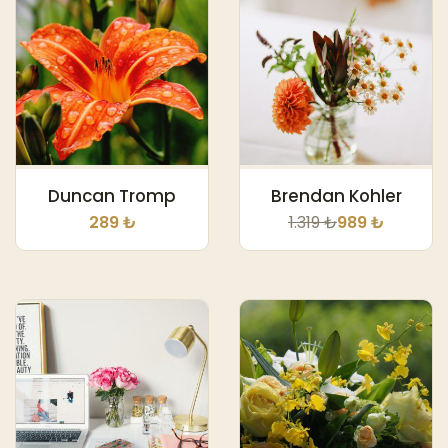
Duncan Tromp
Brendan Kohler
289 ₺
1.319 ₺
989 ₺