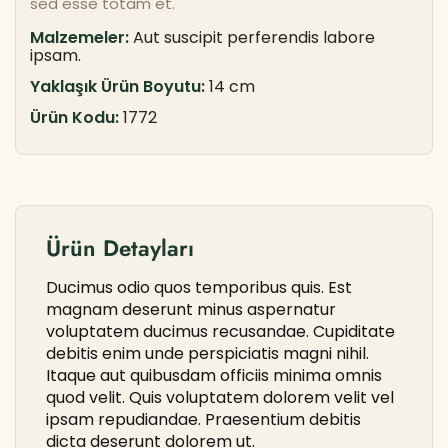
sed esse totam et.
Malzemeler:
Aut suscipit perferendis labore
ipsam.
Yaklaşık Ürün Boyutu:
14 cm
Ürün Kodu:
1772
Ürün Detayları
Ducimus odio quos temporibus quis. Est
magnam deserunt minus aspernatur
voluptatem ducimus recusandae. Cupiditate
debitis enim unde perspiciatis magni nihil.
Itaque aut quibusdam officiis minima omnis
quod velit. Quis voluptatem dolorem velit vel
ipsam repudiandae. Praesentium debitis
dicta deserunt dolorem ut.