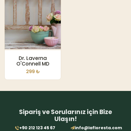
Dr. Laverna
O'Connell MD
299 ₺
Sipariş ve Sorularınız için Bize
Ulaşın!
+90 212 123 45 67
info@lafloresta.com