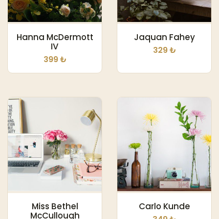
Hanna McDermott
Jaquan Fahey
IV
329 ₺
399 ₺
Miss Bethel
Carlo Kunde
McCullough