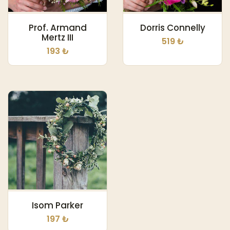
Prof. Armand
Dorris Connelly
Mertz III
519 ₺
193 ₺
Isom Parker
197 ₺