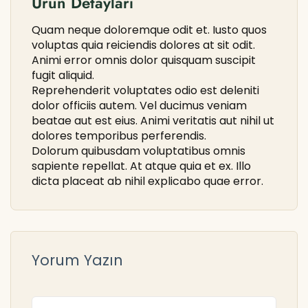
Ürün Detayları
Quam neque doloremque odit et. Iusto quos
voluptas quia reiciendis dolores at sit odit.
Animi error omnis dolor quisquam suscipit
fugit aliquid.
Reprehenderit voluptates odio est deleniti
dolor officiis autem. Vel ducimus veniam
beatae aut est eius. Animi veritatis aut nihil ut
dolores temporibus perferendis.
Dolorum quibusdam voluptatibus omnis
sapiente repellat. At atque quia et ex. Illo
dicta placeat ab nihil explicabo quae error.
Yorum Yazın