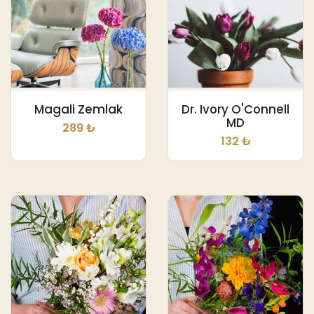
Magali Zemlak
Dr. Ivory O'Connell
MD
289 ₺
132 ₺