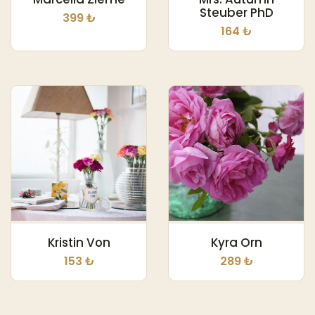
Steuber PhD
399 ₺
164 ₺
Kristin Von
Kyra Orn
153 ₺
289 ₺