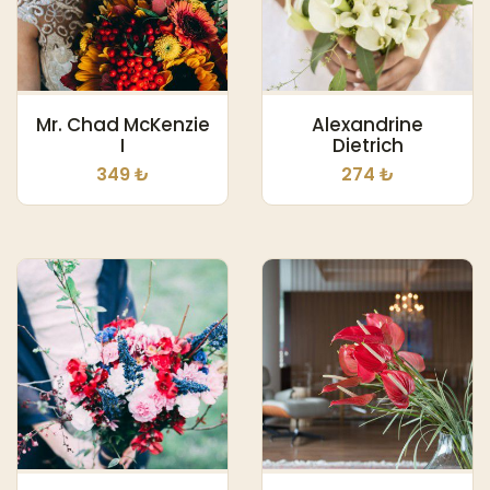
Mr. Chad McKenzie
Alexandrine
I
Dietrich
349 ₺
274 ₺