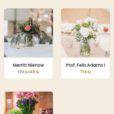
Merritt Nienow
Prof. Felix Adams I
179 ₺
149 ₺
714 ₺