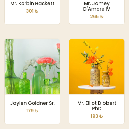
Mr. Korbin Hackett
Mr. Jamey
D'Amore IV
301 ₺
265 ₺
Jaylen Goldner Sr.
Mr. Elliot Dibbert
PhD
179 ₺
193 ₺