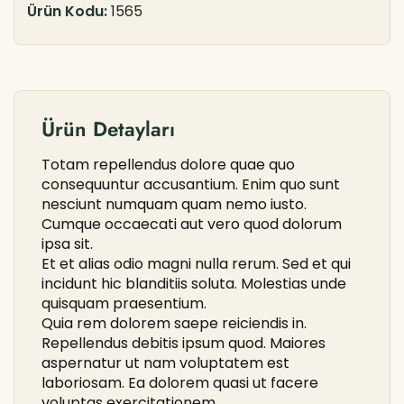
Ürün Kodu:
1565
Ürün Detayları
Totam repellendus dolore quae quo
consequuntur accusantium. Enim quo sunt
nesciunt numquam quam nemo iusto.
Cumque occaecati aut vero quod dolorum
ipsa sit.
Et et alias odio magni nulla rerum. Sed et qui
incidunt hic blanditiis soluta. Molestias unde
quisquam praesentium.
Quia rem dolorem saepe reiciendis in.
Repellendus debitis ipsum quod. Maiores
aspernatur ut nam voluptatem est
laboriosam. Ea dolorem quasi ut facere
voluptas exercitationem.