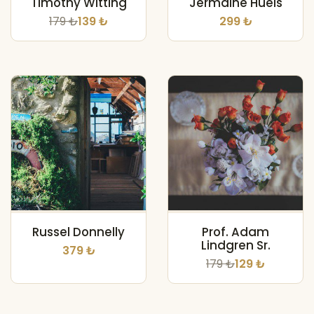
Timothy Witting
Jermaine Huels
179 ₺
139 ₺
299 ₺
Russel Donnelly
Prof. Adam
Lindgren Sr.
379 ₺
179 ₺
129 ₺