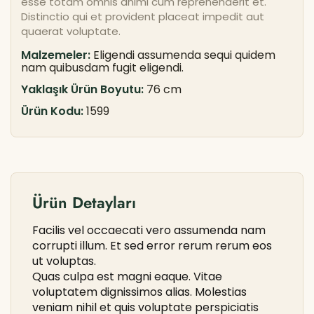
esse totam omnis animi cum reprehenderit et.
Distinctio qui et provident placeat impedit aut
quaerat voluptate.
Malzemeler:
Eligendi assumenda sequi quidem
nam quibusdam fugit eligendi.
Yaklaşık Ürün Boyutu:
76 cm
Ürün Kodu:
1599
Ürün Detayları
Facilis vel occaecati vero assumenda nam
corrupti illum. Et sed error rerum rerum eos
ut voluptas.
Quas culpa est magni eaque. Vitae
voluptatem dignissimos alias. Molestias
veniam nihil et quis voluptate perspiciatis