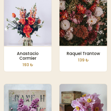
Anastacio
Raquel Trantow
Cormier
139 ₺
193 ₺