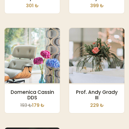
301 ₺
399 ₺
Domenica Cassin
Prof. Andy Grady
DDS
III
193 ₺
179 ₺
229 ₺