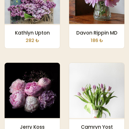
Kathlyn Upton
Davon Rippin MD
282 ₺
186 ₺
Jerry Koss
Camryn Yost