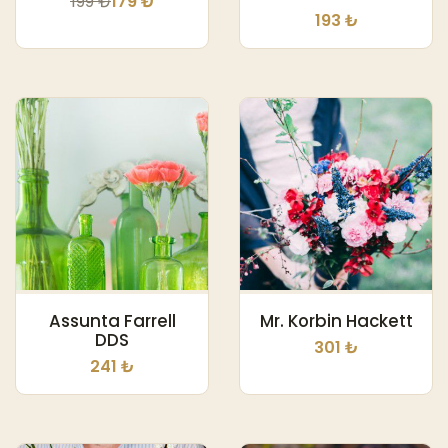
199 ₺
179 ₺
193 ₺
Assunta Farrell
Mr. Korbin Hackett
DDS
301 ₺
241 ₺