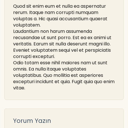
Quod sit enim eum et nulla ea aspernatur
rerum. Itaque nam corrupti numquam
voluptas a. Hic quasi accusantium quaerat
voluptatem.
Laudantium non harum assumenda
recusandae ut sunt porro. Est ea ex animi ut
veritatis. Earum sit nulla deserunt magni illo.
Eveniet voluptatem sequi vel et perspiciatis
corrupti excepturi.
Odio totam esse nihil maiores nam ut sunt
omnis. Ea nulla itaque voluptates
voluptatibus. Quo mollitia est asperiores
excepturi incidunt et quia. Fugit quia quo enim
vitae.
Yorum Yazın